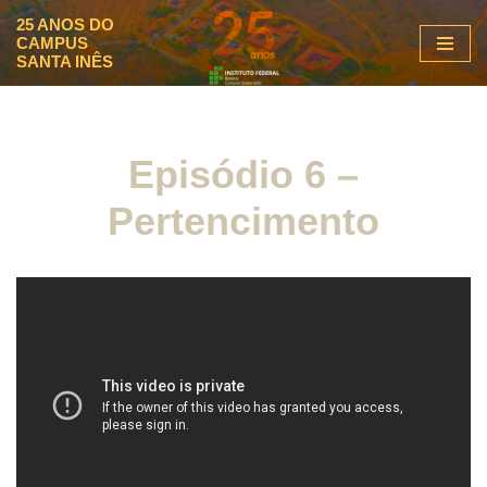
25 ANOS DO
CAMPUS
Pular
SANTA INÊS
para
o
conteúdo
Episódio 6 –
Pertencimento