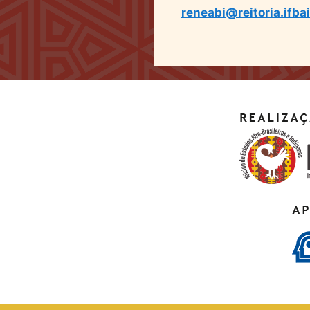
reneabi@reitoria.ifba