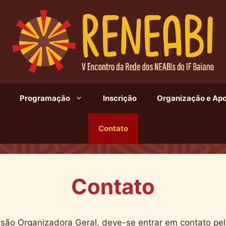
Programação
Inscrição
Organização e Apo
Contato
Contato
são Organizadora Geral, deve-se entrar em contato pel