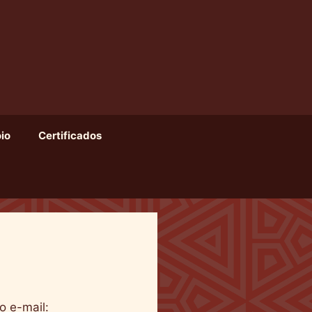
io
Certificados
o e-mail: