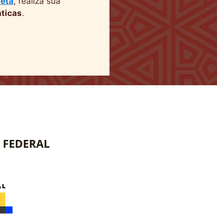
eta
, realiza sua
ticas
.