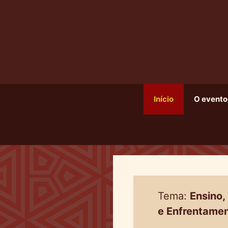
Pular
para
o
conteúdo
Início
O evento
Tema:
Ensino,
e Enfrentame