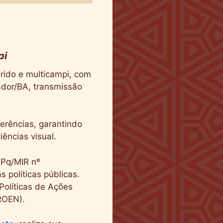
pi
rido e multicampi, com
ador/BA, transmissão
erências, garantindo
ências visual.
NPq/MIR nº
 políticas públicas.
Políticas de Ações
ROEN).