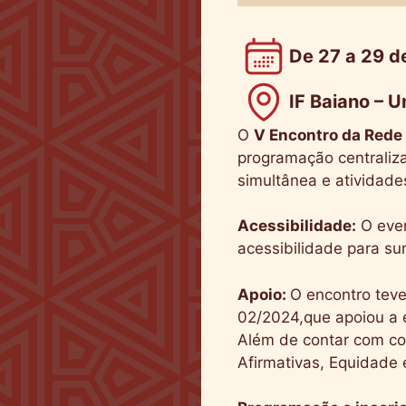
De 27 a 29 d
IF Baiano – 
O
V Encontro da Rede
programação centraliza
simultânea e atividade
Acessibilidade:
O even
acessibilidade para su
Apoio:
O encontro tev
02/2024,que apoiou a ev
Além de contar com co
Afirmativas, Equidade 