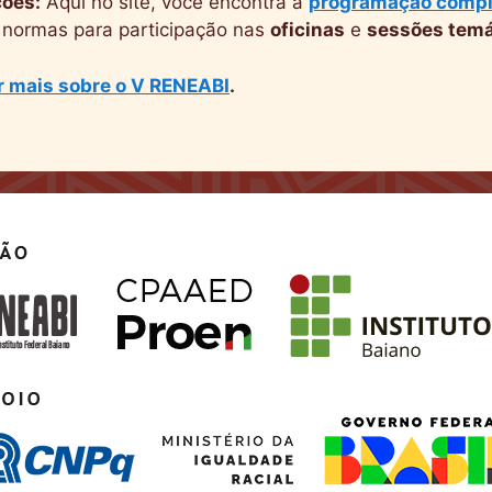
ções:
Aqui no site, você encontra a
programação compl
 normas para participação nas
oficinas
e
sessões temá
r mais sobre o V RENEABI
.