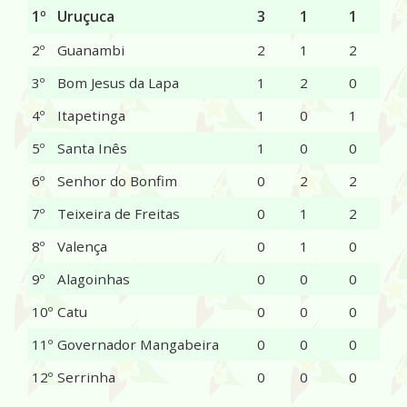
1º
Uruçuca
3
1
1
2º
Guanambi
2
1
2
3º
Bom Jesus da Lapa
1
2
0
4º
Itapetinga
1
0
1
5º
Santa Inês
1
0
0
6º
Senhor do Bonfim
0
2
2
7º
Teixeira de Freitas
0
1
2
8º
Valença
0
1
0
9º
Alagoinhas
0
0
0
10º
Catu
0
0
0
11º
Governador Mangabeira
0
0
0
12º
Serrinha
0
0
0